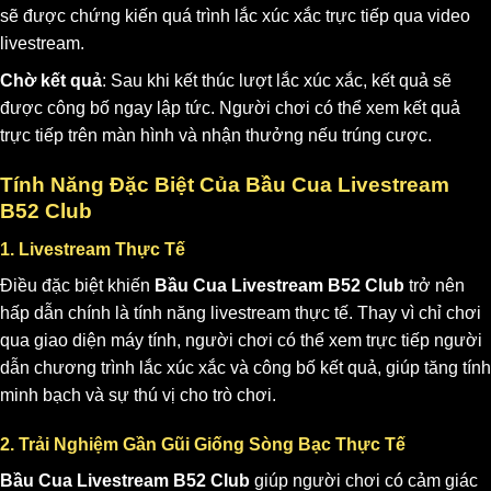
sẽ được chứng kiến quá trình lắc xúc xắc trực tiếp qua video
livestream.
Chờ kết quả
: Sau khi kết thúc lượt lắc xúc xắc, kết quả sẽ
được công bố ngay lập tức. Người chơi có thể xem kết quả
trực tiếp trên màn hình và nhận thưởng nếu trúng cược.
Tính Năng Đặc Biệt Của Bầu Cua Livestream
B52 Club
1. Livestream Thực Tế
Điều đặc biệt khiến
Bầu Cua Livestream B52 Club
trở nên
hấp dẫn chính là tính năng livestream thực tế. Thay vì chỉ chơi
qua giao diện máy tính, người chơi có thể xem trực tiếp người
dẫn chương trình lắc xúc xắc và công bố kết quả, giúp tăng tính
minh bạch và sự thú vị cho trò chơi.
2. Trải Nghiệm Gần Gũi Giống Sòng Bạc Thực Tế
Bầu Cua Livestream B52 Club
giúp người chơi có cảm giác