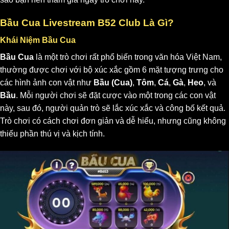
Bầu Cua Livestream B52 Club Là Gì?
Khái Niệm Bầu Cua
Bầu Cua
là một trò chơi rất phổ biến trong văn hóa Việt Nam,
thường được chơi với bộ xúc xắc gồm 6 mặt tượng trưng cho
các hình ảnh con vật như
Bầu (Cua)
,
Tôm
,
Cá
,
Gà
,
Heo
, và
Bầu
. Mỗi người chơi sẽ đặt cược vào một trong các con vật
này, sau đó, người quản trò sẽ lắc xúc xắc và công bố kết quả.
Trò chơi có cách chơi đơn giản và dễ hiểu, nhưng cũng không
thiếu phần thú vị và kịch tính.