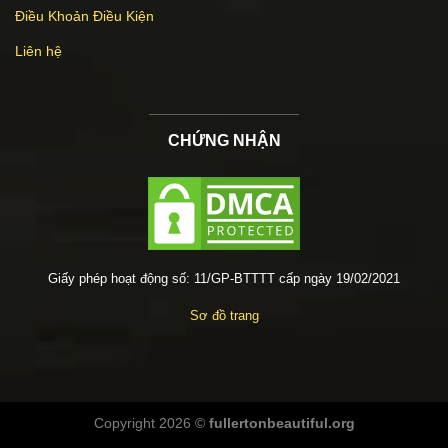
Điều Khoản Điều Kiện
Liên hệ
CHỨNG NHẬN
Giấy phép hoạt động số: 11/GP-BTTTT cấp ngày 19/02/2021
Sơ đồ trang
Copyright 2026 ©
fullertonbeautiful.org