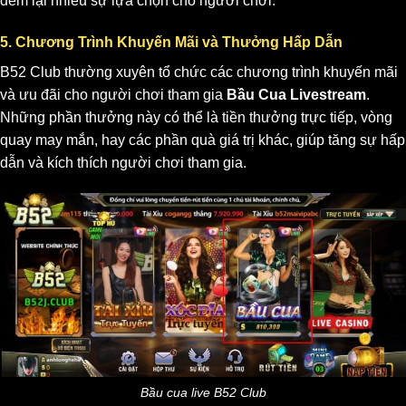
đem lại nhiều sự lựa chọn cho người chơi.
5. Chương Trình Khuyến Mãi và Thưởng Hấp Dẫn
B52 Club thường xuyên tổ chức các chương trình khuyến mãi
và ưu đãi cho người chơi tham gia
Bầu Cua Livestream
.
Những phần thưởng này có thể là tiền thưởng trực tiếp, vòng
quay may mắn, hay các phần quà giá trị khác, giúp tăng sự hấp
dẫn và kích thích người chơi tham gia.
Bầu cua live B52 Club