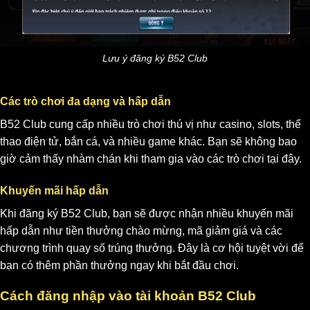
Lưu ý đăng ký B52 Club
Các trò chơi đa dạng và hấp dẫn
B52 Club cung cấp nhiều trò chơi thú vị như casino, slots, thể
thao điện tử, bắn cá, và nhiều game khác. Bạn sẽ không bao
giờ cảm thấy nhàm chán khi tham gia vào các trò chơi tại đây.
Khuyến mãi hấp dẫn
Khi đăng ký B52 Club, bạn sẽ được nhận nhiều khuyến mãi
hấp dẫn như tiền thưởng chào mừng, mã giảm giá và các
chương trình quay số trúng thưởng. Đây là cơ hội tuyệt vời để
bạn có thêm phần thưởng ngay khi bắt đầu chơi.
Cách đăng nhập vào tài khoản B52 Club