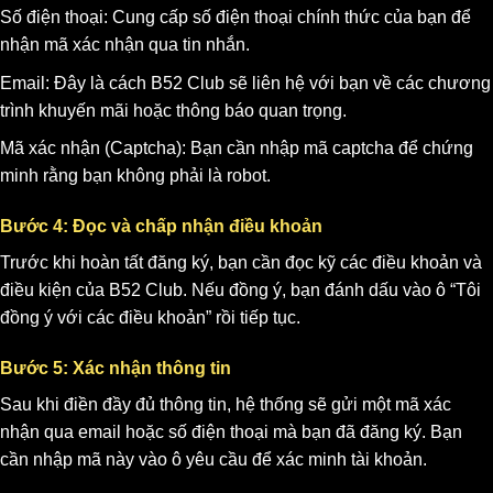
Số điện thoại
: Cung cấp số điện thoại chính thức của bạn để
nhận mã xác nhận qua tin nhắn.
Email
: Đây là cách B52 Club sẽ liên hệ với bạn về các chương
trình khuyến mãi hoặc thông báo quan trọng.
Mã xác nhận (Captcha)
: Bạn cần nhập mã captcha để chứng
minh rằng bạn không phải là robot.
Bước 4: Đọc và chấp nhận điều khoản
Trước khi hoàn tất đăng ký, bạn cần đọc kỹ các điều khoản và
điều kiện của B52 Club. Nếu đồng ý, bạn đánh dấu vào ô “Tôi
đồng ý với các điều khoản” rồi tiếp tục.
Bước 5: Xác nhận thông tin
Sau khi điền đầy đủ thông tin, hệ thống sẽ gửi một mã xác
nhận qua email hoặc số điện thoại mà bạn đã đăng ký. Bạn
cần nhập mã này vào ô yêu cầu để xác minh tài khoản.