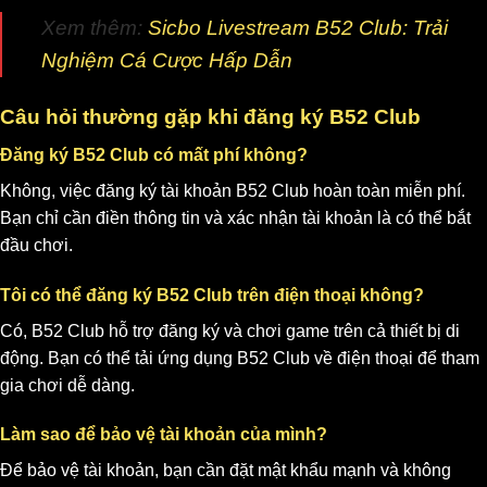
Xem thêm:
Sicbo Livestream B52 Club: Trải
Nghiệm Cá Cược Hấp Dẫn
Câu hỏi thường gặp khi đăng ký B52 Club
Đăng ký B52 Club có mất phí không?
Không, việc đăng ký tài khoản B52 Club hoàn toàn miễn phí.
Bạn chỉ cần điền thông tin và xác nhận tài khoản là có thể bắt
đầu chơi.
Tôi có thể đăng ký B52 Club trên điện thoại không?
Có, B52 Club hỗ trợ đăng ký và chơi game trên cả thiết bị di
động. Bạn có thể tải ứng dụng B52 Club về điện thoại để tham
gia chơi dễ dàng.
Làm sao để bảo vệ tài khoản của mình?
Để bảo vệ tài khoản, bạn cần đặt mật khẩu mạnh và không