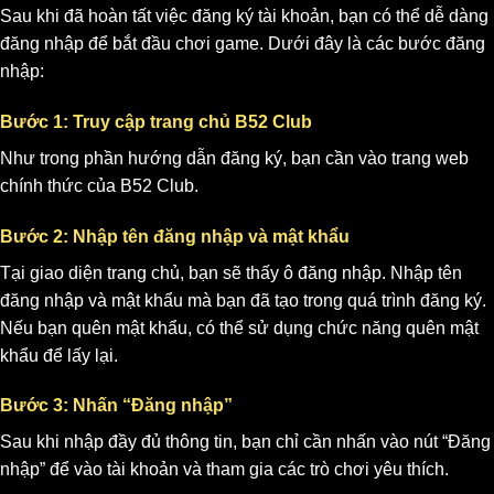
Sau khi đã hoàn tất việc đăng ký tài khoản, bạn có thể dễ dàng
đăng nhập để bắt đầu chơi game. Dưới đây là các bước đăng
nhập:
Bước 1: Truy cập trang chủ B52 Club
Như trong phần hướng dẫn đăng ký, bạn cần vào trang web
chính thức của B52 Club.
Bước 2: Nhập tên đăng nhập và mật khẩu
Tại giao diện trang chủ, bạn sẽ thấy ô đăng nhập. Nhập tên
đăng nhập và mật khẩu mà bạn đã tạo trong quá trình đăng ký.
Nếu bạn quên mật khẩu, có thể sử dụng chức năng quên mật
khẩu để lấy lại.
Bước 3: Nhấn “Đăng nhập”
Sau khi nhập đầy đủ thông tin, bạn chỉ cần nhấn vào nút “Đăng
nhập” để vào tài khoản và tham gia các trò chơi yêu thích.