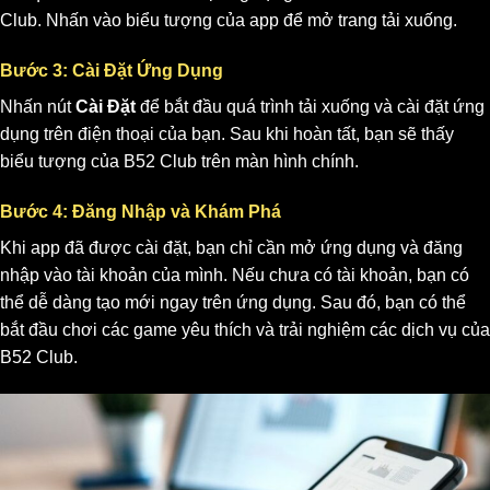
Club. Nhấn vào biểu tượng của app để mở trang tải xuống.
Bước 3: Cài Đặt Ứng Dụng
Nhấn nút
Cài Đặt
để bắt đầu quá trình tải xuống và cài đặt ứng
dụng trên điện thoại của bạn. Sau khi hoàn tất, bạn sẽ thấy
biểu tượng của B52 Club trên màn hình chính.
Bước 4: Đăng Nhập và Khám Phá
Khi app đã được cài đặt, bạn chỉ cần mở ứng dụng và đăng
nhập vào tài khoản của mình. Nếu chưa có tài khoản, bạn có
thể dễ dàng tạo mới ngay trên ứng dụng. Sau đó, bạn có thể
bắt đầu chơi các game yêu thích và trải nghiệm các dịch vụ của
B52 Club.