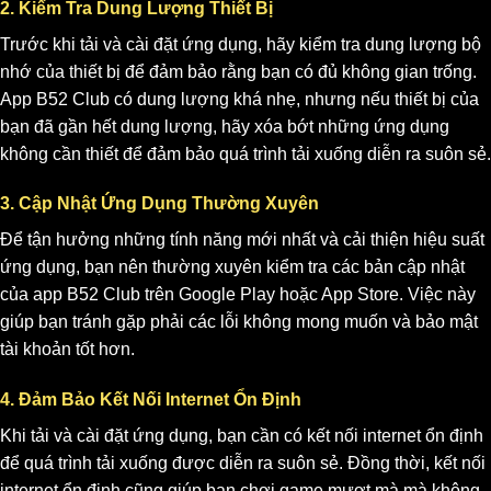
2. Kiểm Tra Dung Lượng Thiết Bị
Trước khi tải và cài đặt ứng dụng, hãy kiểm tra dung lượng bộ
nhớ của thiết bị để đảm bảo rằng bạn có đủ không gian trống.
App B52 Club có dung lượng khá nhẹ, nhưng nếu thiết bị của
bạn đã gần hết dung lượng, hãy xóa bớt những ứng dụng
không cần thiết để đảm bảo quá trình tải xuống diễn ra suôn sẻ.
3. Cập Nhật Ứng Dụng Thường Xuyên
Để tận hưởng những tính năng mới nhất và cải thiện hiệu suất
ứng dụng, bạn nên thường xuyên kiểm tra các bản cập nhật
của app B52 Club trên Google Play hoặc App Store. Việc này
giúp bạn tránh gặp phải các lỗi không mong muốn và bảo mật
tài khoản tốt hơn.
4. Đảm Bảo Kết Nối Internet Ổn Định
Khi tải và cài đặt ứng dụng, bạn cần có kết nối internet ổn định
để quá trình tải xuống được diễn ra suôn sẻ. Đồng thời, kết nối
internet ổn định cũng giúp bạn chơi game mượt mà mà không