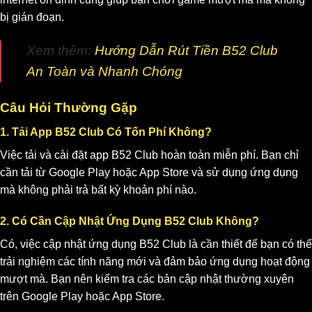
bị gián đoạn.
Xem thêm:
Hướng Dẫn Rút Tiền B52 Club
An Toàn và Nhanh Chóng
Câu Hỏi Thường Gặp
1. Tải App B52 Club Có Tốn Phí Không?
Việc tải và cài đặt app B52 Club hoàn toàn miễn phí. Bạn chỉ
cần tải từ Google Play hoặc App Store và sử dụng ứng dụng
mà không phải trả bất kỳ khoản phí nào.
2. Có Cần Cập Nhật Ứng Dụng B52 Club Không?
Có, việc cập nhật ứng dụng B52 Club là cần thiết để bạn có thể
trải nghiệm các tính năng mới và đảm bảo ứng dụng hoạt động
mượt mà. Bạn nên kiểm tra các bản cập nhật thường xuyên
trên Google Play hoặc App Store.