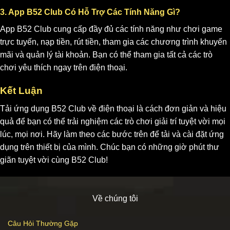
3. App B52 Club Có Hỗ Trợ Các Tính Năng Gì?
App B52 Club cung cấp đầy đủ các tính năng như chơi game
trực tuyến, nạp tiền, rút tiền, tham gia các chương trình khuyến
mãi và quản lý tài khoản. Bạn có thể tham gia tất cả các trò
chơi yêu thích ngay trên điện thoại.
Kết Luận
Tải ứng dụng B52 Club về điện thoại là cách đơn giản và hiệu
quả để bạn có thể trải nghiệm các trò chơi giải trí tuyệt vời mọi
lúc, mọi nơi. Hãy làm theo các bước trên để tải và cài đặt ứng
dụng trên thiết bị của mình. Chúc bạn có những giờ phút thư
giãn tuyệt vời cùng B52 Club!
Về chúng tôi
Câu Hỏi Thường Gặp