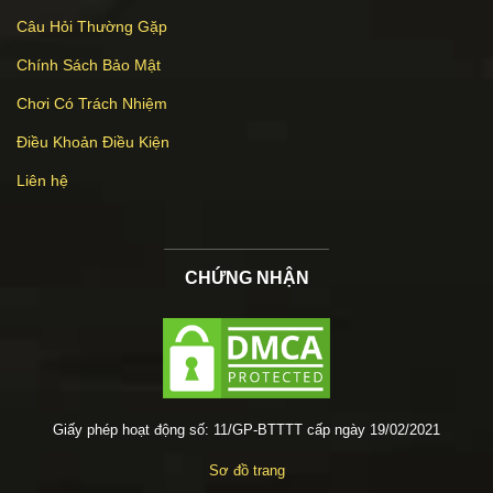
Câu Hỏi Thường Gặp
Chính Sách Bảo Mật
Chơi Có Trách Nhiệm
Điều Khoản Điều Kiện
Liên hệ
CHỨNG NHẬN
Giấy phép hoạt động số: 11/GP-BTTTT cấp ngày 19/02/2021
Sơ đồ trang