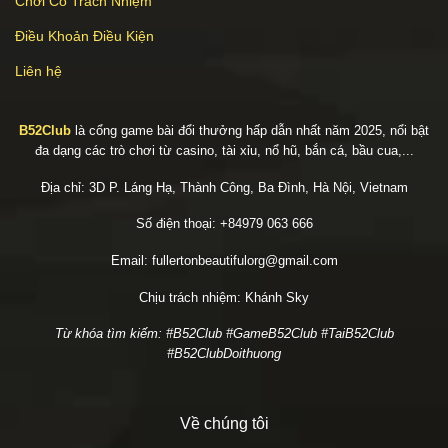
Chơi Có Trách Nhiệm
Điều Khoản Điều Kiện
Liên hệ
B52Club
là cổng game bài đổi thưởng hấp dẫn nhất năm 2025, nổi bật
đa dạng các trò chơi từ casino, tài xỉu, nổ hũ, bắn cá, bầu cua,...
Địa chỉ: 3D P. Láng Hạ, Thành Công, Ba Đình, Hà Nội, Vietnam
Số điện thoại: +84979 063 666
Email:
fullertonbeautifulorg@gmail.com
Chịu trách nhiệm: Khánh Sky
Từ khóa tìm kiếm: #B52Club #GameB52Club #TaiB52Club
#B52ClubDoithuong
Về chúng tôi