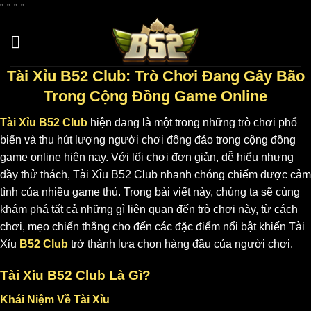
Chuyển
"
" "
"
đến
nội
dung
Tài Xỉu B52 Club: Trò Chơi Đang Gây Bão
Trong Cộng Đồng Game Online
Tài Xỉu B52 Club
hiện đang là một trong những trò chơi phổ
biến và thu hút lượng người chơi đông đảo trong cộng đồng
game online hiện nay. Với lối chơi đơn giản, dễ hiểu nhưng
đầy thử thách, Tài Xỉu B52 Club nhanh chóng chiếm được cảm
tình của nhiều game thủ. Trong bài viết này, chúng ta sẽ cùng
khám phá tất cả những gì liên quan đến trò chơi này, từ cách
chơi, mẹo chiến thắng cho đến các đặc điểm nổi bật khiến Tài
Xỉu
B52 Club
trở thành lựa chọn hàng đầu của người chơi.
Tài Xỉu B52 Club Là Gì?
Khái Niệm Về Tài Xỉu