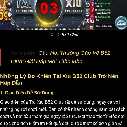
Tài xỉu B52 Club
Xem thêm:
Câu Hỏi Thường Gặp Về B52
Club: Giải Đáp Mọi Thắc Mắc
Những Lý Do Khiến Tài Xỉu B52 Club Trở Nên
Hấp Dẫn
1. Giao Diện Dễ Sử Dụng
Giao diện của Tài Xỉu B52 Club rất dễ sử dụng, ngay cả với
những người chơi mới. Bạn có thể nhanh chóng nắm bắt cách
chơi và bắt đầu tham gia ngay lập tức. Mọi thao tác từ việc đặt
cược cho đến kiểm tra kết quả đều được thiết kế đơn giản và