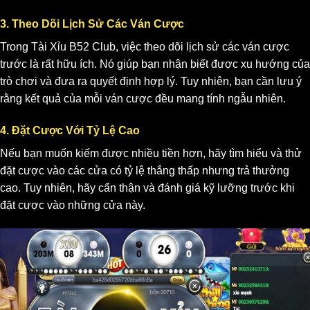
3. Theo Dõi Lịch Sử Các Ván Cược
Trong Tài Xỉu B52 Club, việc theo dõi lịch sử các ván cược
trước là rất hữu ích. Nó giúp bạn nhận biết được xu hướng của
trò chơi và đưa ra quyết định hợp lý. Tuy nhiên, bạn cần lưu ý
rằng kết quả của mỗi ván cược đều mang tính ngẫu nhiên.
4. Đặt Cược Với Tỷ Lệ Cao
Nếu bạn muốn kiếm được nhiều tiền hơn, hãy tìm hiểu và thử
đặt cược vào các cửa có tỷ lệ thắng thấp nhưng trả thưởng
cao. Tuy nhiên, hãy cẩn thận và đánh giá kỹ lưỡng trước khi
đặt cược vào những cửa này.